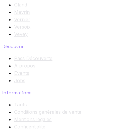
Gland
Meyrin
Vernier
Versoix
Vevey
Découvrir
Pass Découverte
À propos
Events
Jobs
Informations
Tarifs
Conditions générales de vente
Mentions légales
Confidentialité