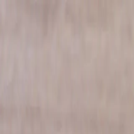
Vai al contenuto
TOTEM
Meyrin
Meyrin
Home