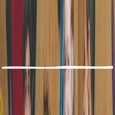
IN DEINEM PASS ENTHALTEN
Klettern,
frei.
Du kommst rein. Du schnappst dir Schuhe. Du wählst
eine Wand, einfache Farbe zum Start, härter wenn du