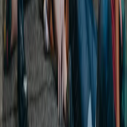
TOTEM
Ecublens
Espace TOTEM situé à Ecublens (VD), près de
Lausanne, Morges, l'EPFL et l'UNIL.
★
4.6
· 850 avis
Halle ansehen
→
VD
TOTEM
Gland
Espace TOTEM situé à Gland (VD), près de Nyon et
Rolle.
★
4.5
· 420 avis
Halle ansehen
→