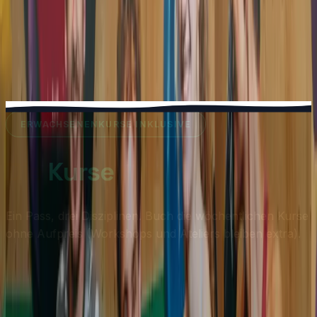
warm bist. Du findest deinen Weg zwischen den Griffe
drückst, klemmst, kommst oben an. Du suchst den
nächsten. Keine Schlange. Keine Reservierung. Keine
Uhrzeiten. So lange du willst, so oft du willst in deinen
Tagen.
ERWACHSENENKURSE INKLUSIVE
Die
Kurse
sind dabei.
Ein Pass, drei Disziplinen. Buch die wöchentlichen Kurse
ohne Aufpreis (Workshops und Ateliers bleiben extra).
Klettern
Mit Coach, kleine Gruppe. Wir zeigen dir, wie du eine