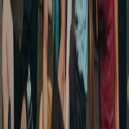
GE
TOTEM
Meyrin
Espace TOTEM situé à Meyrin (GE), près de Genève, du
Grand-Saconnex et du CERN.
★
4.7
· 680 avis
Halle ansehen
→
GE
TOTEM
Vernier