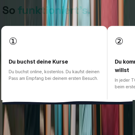
So
funktioniert's.
①
②
Du buchst deine Kurse
Du komm
willst
Du buchst online, kostenlos. Du kaufst deinen
Pass am Empfang bei deinem ersten Besuch.
In jeder T
beim erst