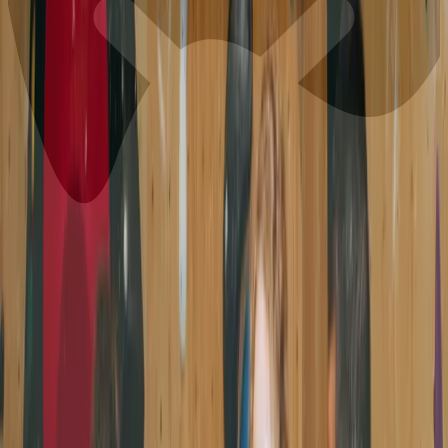
Preise
Buchen
Events
🇩🇪
DE