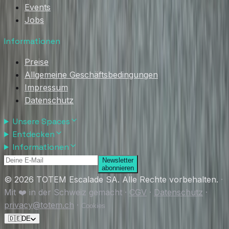
Events
Jobs
Informationen
Preise
Allgemeine Geschäftsbedingungen
Impressum
Datenschutz
Unsere Spaces
Entdecken
Informationen
Newsletter
abonnieren
© 2026 TOTEM Escalade SA. Alle Rechte vorbehalten.
·
Mit ❤️ in der Schweiz gemacht
·
CGV
·
Datenschutz
·
privacy@totem.ch
·
Cookies
🇩🇪
DE