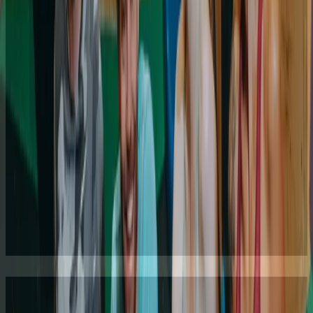
Wand liest, deine Kraft einteilst, deine Grenzen
verschiebst ohne zu verkrampfen. Vom totalen
Anfänger bis zum Kletterer, der ein Level höher will.
Yoga
Zum Durchatmen nach der Anstrengung, die Hüften
öffnen nach den Heelhooks, oder einfach zurück zur
Mitte. Sanft, dynamisch, oder beides, du findest den
passenden Kurs in jeder Halle.
Fitness
Stärk die Muskeln, die dich an der Wand halten, oder
komm einfach in Bewegung. Energiegeladene
Gruppenkurse, offen für alle Levels. Du schwitzt, du
lachst, du gehst ausgewrungen raus.
Bereit? Pass online