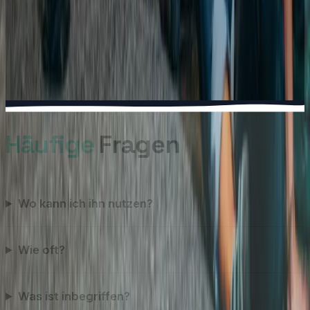
VD
TOTEM
Vevey
Espace TOTEM situé à Vevey (VD), près de Montreux et
de La Tour-de-Peilz.
★
4.6
· 310 avis
Halle ansehen
→
Häufige
Fragen
Wo kann ich ihn nutzen?
Wie oft?
Was ist inbegriffen?