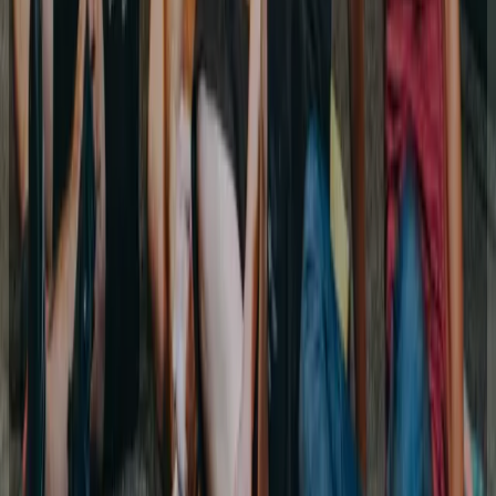
Espace TOTEM situé à Vernier (GE), près de Genève,
Meyrin et du Lignon.
★
4.6
· 520 avis
Halle ansehen
→
GE
TOTEM
Versoix
Espace TOTEM situé à Versoix (GE), près de Genève,
Coppet et Bellevue.
★
4.5
· 390 avis
Halle ansehen
→
VD