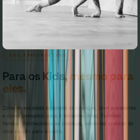
KIDS, A PARTIR DE 1 ANO
Para os Kids,
mesmo para
eles.
Zona de escalada adaptada às crianças, com puxadores
e cores pensados para o tamanho delas. Formato
familiar: conhecemos as crianças, vemo-las crescer de
uma sessão para a outra.