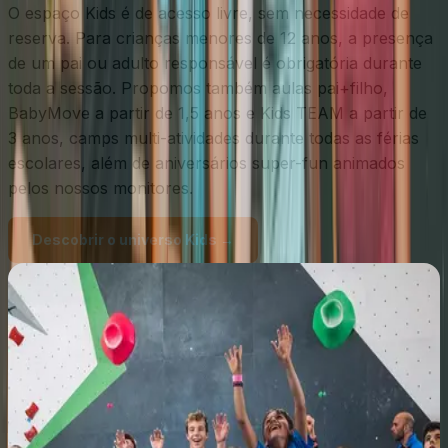
O espaço Kids é de acesso livre, sem necessidade de
reserva. Para crianças menores de 12 anos, a presença
de um pai ou adulto responsável é obrigatória durante
toda a sessão. Propomos também aulas pai+filho,
BabyMove a partir de 1,5 anos e Kids TEAM a partir de
3 anos, camps multi-atividades durante todas as férias
escolares, além de aniversários super-fun animados
pelos nossos monitores.
Descobrir o universo Kids →