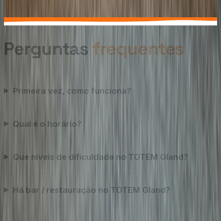
💳
Pagamento
Dinheiro · Cartão · PostFinance · TWINT
Perguntas
frequentes
Primeira vez, como funciona?
Qual é o horário?
Que níveis de dificuldade no TOTEM Gland?
Há bar / restauração no TOTEM Gland?