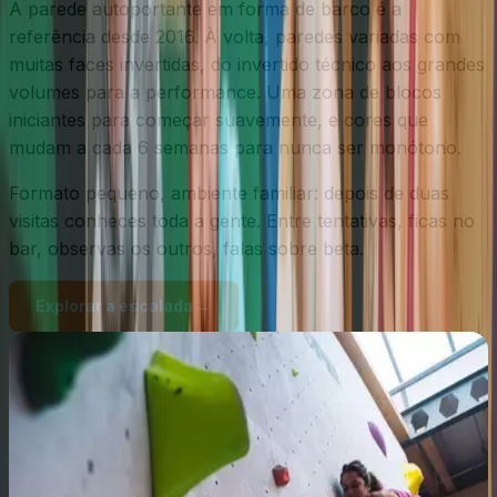
A parede autoportante em forma de barco é a
referência desde 2016. À volta, paredes variadas com
muitas faces invertidas, do invertido técnico aos grandes
volumes para a performance. Uma zona de blocos
iniciantes para começar suavemente, e cores que
mudam a cada 6 semanas para nunca ser monótono.
Formato pequeno, ambiente familiar: depois de duas
visitas conheces toda a gente. Entre tentativas, ficas no
bar, observas os outros, falas sobre beta.
Explorar a escalada →