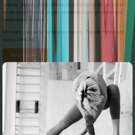
relaxar depois da escalada ou simplesmente vir mexer-
se de outra forma. Aulas semanais com professores
habituados à casa.
Formato pequeno, ambiente calmo. Tapete fornecido,
vens como és.
Ver as aulas →