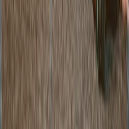
+41 22 995 94 23
🅿️
Estacionamento
Estacionamento gratuito
🚆
Transportes
10 min à pied de la gare