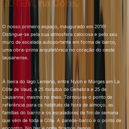
TOTEM, na Côte.
O nosso primeiro espaço, inaugurado em 2016!
Distingue-se pela sua atmosfera calorosa e pelo seu
muro de escalada autoportante em forma de barco,
uma obra-prima arquitetónica no coração do oeste
lausanense.
À beira do lago Lemano, entre Nyon e Morges em La
Côte de Vaud, a 25 minutos de Genebra e 25 de
Lausanne, mesmo no meio. Tornou-se o ponto de
referência para os habitués da hora de almoço, as
famílias do bairro e os escaladores de fim de semana
que vêm de toda a Côte. A parede-barco é o ponto de
encontro. No bar é onde ficamos depois.