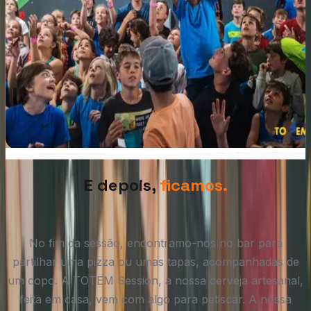
E depois,
ficamos.
No fim da sessão, encontramo-nos no bar para
partilhar uma pizza ou umas tapas, acompanhadas de
um copo. A TOTEM Session, a nossa cerveja artesanal,
feita em casa, vem com algo para petiscar. A nossa