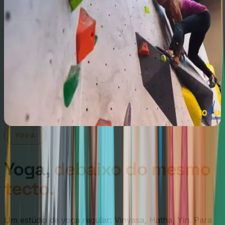
YOGA
Yoga,
debaixo do mesmo
tecto.
Um estúdio de yoga regular: Vinyasa, Hatha, Yin. Para