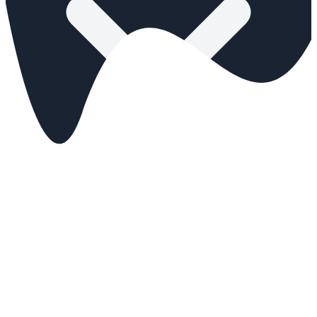
Tarifs
Réserver
Events
🇫🇷
FR