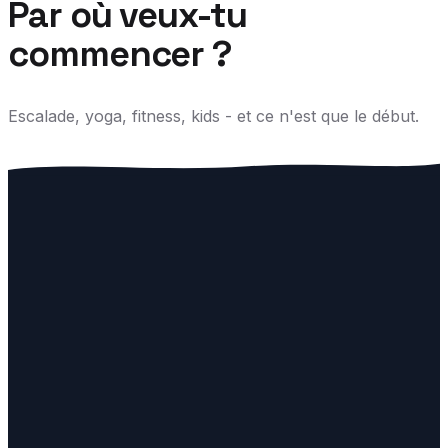
Par où veux-tu
commencer ?
Je suis
Escalade, yoga, fitness, kids - et ce n'est que le début.
Je veux venir grimper
Escalade, 
Découvre les blocs, choisis ton créneau, grimpe.
bouge.