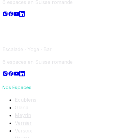
6 espaces en Suisse romande
Escalade · Yoga · Bar
6 espaces en Suisse romande
Nos Espaces
Ecublens
Gland
Meyrin
Vernier
Versoix