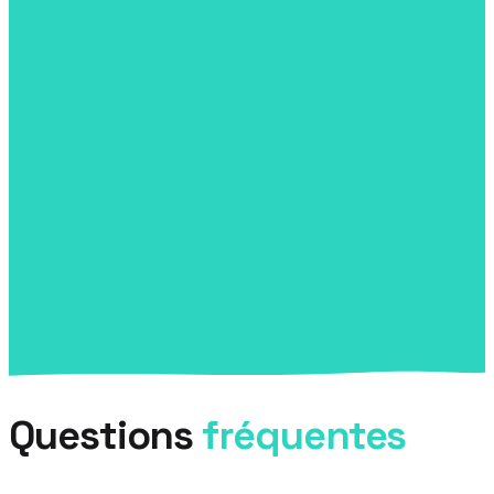
+41 22 995 94 23
🅿️
Parking
Parking gratuit
🚆
Transports
Bus 33 (Renens - Champs Courbes) · Bus
701 (St-Sulpice Venoge Sud, Lausanne ⇄ Morges)
💳
Paiement
Cash · Carte · PostFinance · TWINT
Questions
fréquentes