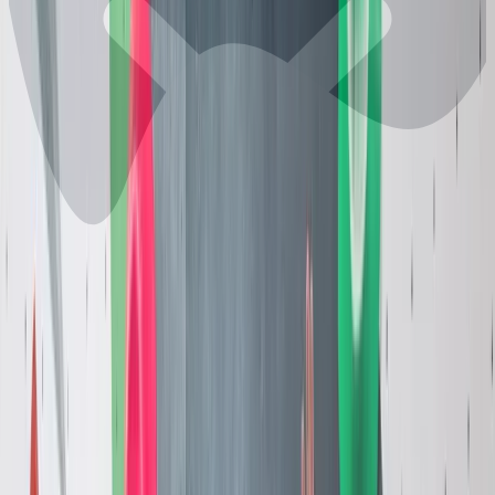
Tarifs
Réserver
Events
🇫🇷
FR