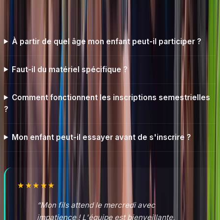
Questions fréquentes
À partir de quel âge mon enfant peut-il participer ?
Faut-il du matériel spécifique ?
Comment fonctionnent les inscriptions semestrielles
?
Mon enfant peut-il essayer avant de s'inscrire ?
★
★
★
★
★
“
Mon fils attend le mercredi avec
impatience ! L'équipe est bienveillante,