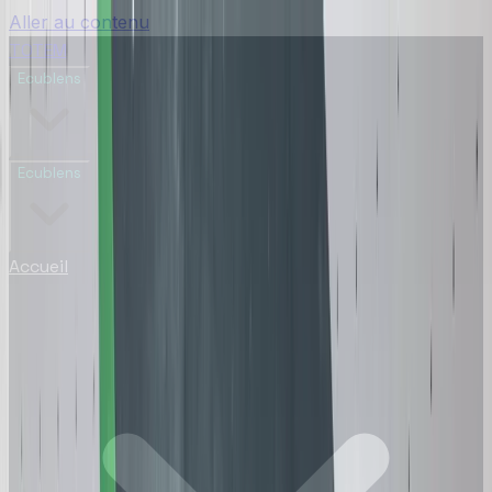
Aller au contenu
TOTEM
Ecublens
Ecublens
Accueil