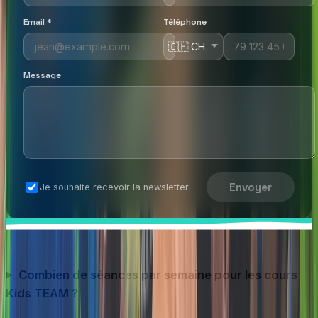
Email
*
Téléphone
Message
Envoyer
Je souhaite recevoir la newsletter
Combien de séances par semaine pour les cours
Kids TEAM ?