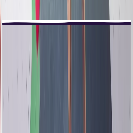
Rejoins l'aventure TOTEM et laisse ton enfant
grimper vers ses rêves !