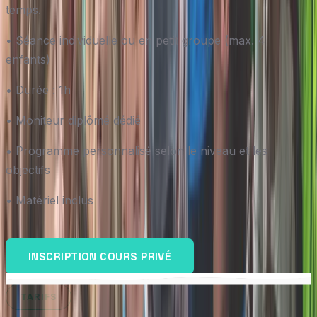
temps.
• Séance individuelle ou en petit groupe (max. 4
enfants)
• Durée : 1h
• Moniteur diplômé dédié
• Programme personnalisé selon le niveau et les
objectifs
• Matériel inclus
INSCRIPTION COURS PRIVÉ
TARIFS