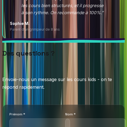
les cours bien structurés, et il progresse
à son rythme. On recommande à 100%.
”
Sophie M.
Parent d'un grimpeur de 8 ans
Des questions ?
Envoie-nous un message sur les cours kids - on te
répond rapidement.
Prénom
*
Nom
*