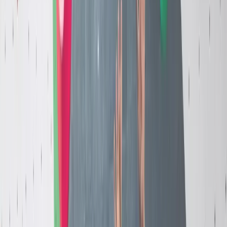
Cours découverte - pour essayer l'escalade en
une séance
Cours privé - pour un accompagnement
personnalisé
Baby Move - pour les tout-petits accompagnés
d'un parent
Cours semestriels réguliers : Kids TEAM