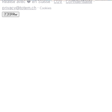
Réalisé avec ❤️ en Suisse
·
CGV
·
Confidentialité
·
privacy@totem.ch
·
Cookies
🇫🇷
FR