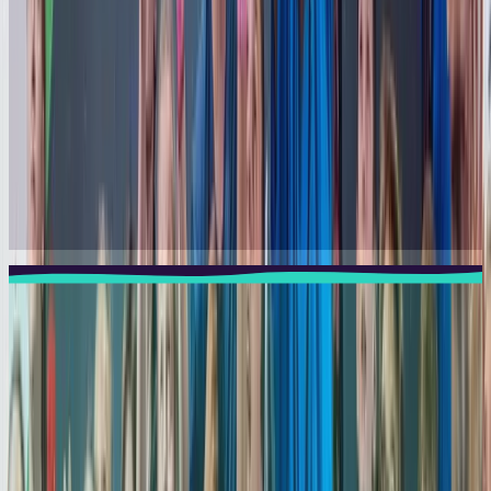
📅
Inscriptions Semestrielles
L'inscription semestrielle pour un engagement flexible.
1 semestre de cours (automne ou printemps)
1 cours par semaine
16 semaines de cours
Accès libre à toutes les salles TOTEM durant le
semestre