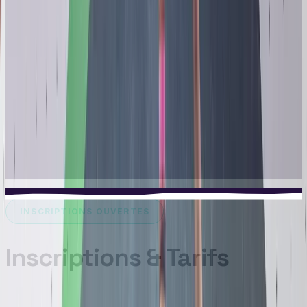
Initiation (3-5 ans) : découverte ludique de la
grimpe
Débutant (5-8 ans) : apprentissage des bases
techniques
Intermédiaire (8-12 ans) : progression technique et
autonomie
Avancé (12-17 ans) : perfectionnement et
préparation compétition
INSCRIPTIONS OUVERTES
Inscriptions & Tarifs