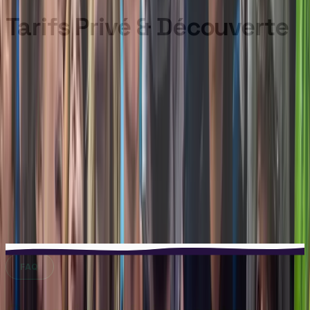
Tarifs Privé & Découverte
COURS PRIVÉ
CLIENTS
DÉCOUVERTE KIDS
AVEC MONITEUR
1 à 2 Clients
80.-
Enfant suppl.
25.-
25.-
Adulte suppl.
30.-
▲
Forfait à l'heure jusqu'à 2 clients incluant encadrement
1h+entrée+chaussons
FAQ