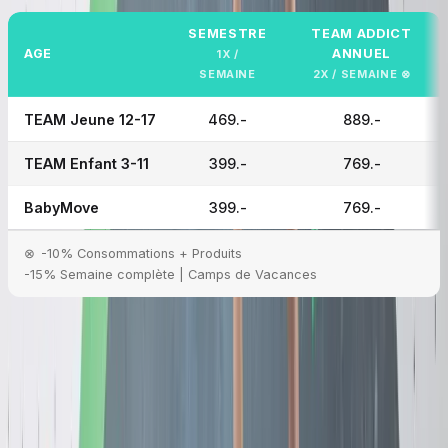
SEMESTRE
TEAM ADDICT
AGE
ANNUEL
1X /
SEMAINE
2X / SEMAINE ⊗
TEAM Jeune 12-17
469.-
889.-
TEAM Enfant 3-11
399.-
769.-
BabyMove
399.-
769.-
⊗
-10% Consommations + Produits
-15% Semaine complète | Camps de Vacances
INSCRIPTIONS OUVERTES
Automne 2026