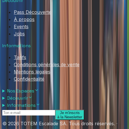
Découvrir
Pass Découverte
À propos
Events
Jobs
Informations
Tarifs
Conditions générales de vente
Mentions légales
Confidentialité
Nos Espaces
Découvrir
Informations
Je m'inscris
à la Newsletter
© 2026 TOTEM Escalade SA. Tous droits réservés.
·