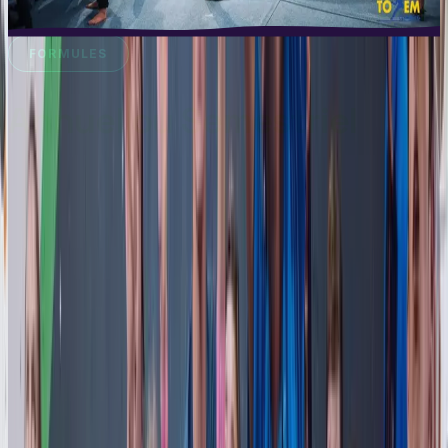
FORMULES
Annuel ou Semestriel
⭐
Pass ADDICT Annuel
Le pass annuel pour les grimpeurs TEAM passionnés.
2 semestres de cours
Jusqu'à 2 cours par semaine
32 semaines de cours
Accès libre à toutes les salles TOTEM durant 1 an