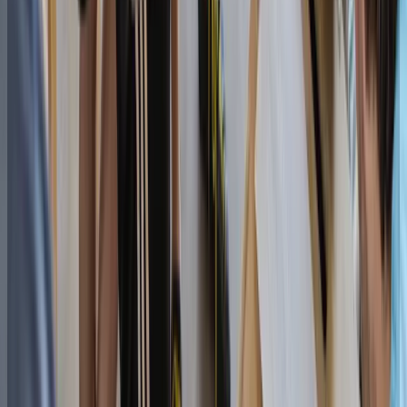
VD
TOTEM
Gland
Espace TOTEM situé à Gland (VD), près de Nyon et
Rolle.
★
4.5
· 420 avis
Choisir
→
VD
TOTEM
Vevey
Espace TOTEM situé à Vevey (VD), près de Montreux et
de La Tour-de-Peilz.
★
4.6
· 310 avis
Choisir
→