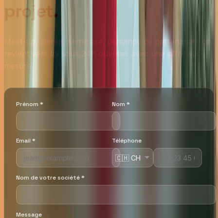
projet
.
Meet-up, soirée, séminaire, demande de partenariat : on
revient vers toi sous 24h ouvrées avec une offre sur-
mesure.
Prénom
*
Nom
*
Email
*
Téléphone
Nom de votre société
*
Message