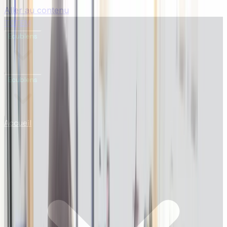
Aller au contenu
TOTEM
Ecublens
Ecublens
Accueil