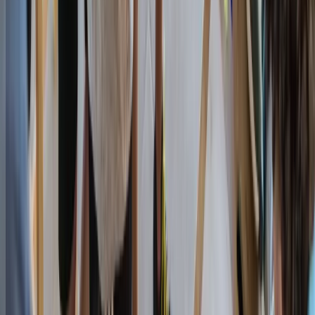
TOTEM
Versoix
Espace TOTEM situé à Versoix (GE), près de Genève,
Coppet et Bellevue.
★
4.5
· 390 avis
Choisir
→
VD
TOTEM
Ecublens
Espace TOTEM situé à Ecublens (VD), près de
Lausanne, Morges, l'EPFL et l'UNIL.
★
4.6
· 850 avis
Choisir
→