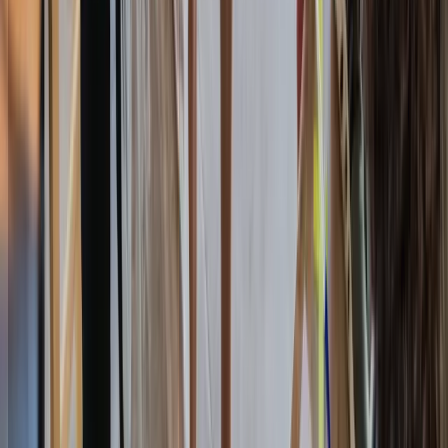
TOTEM
Meyrin
Espace TOTEM situé à Meyrin (GE), près de Genève, du
Grand-Saconnex et du CERN.
★
4.7
· 680 avis
Choisir
→
GE
TOTEM
Vernier
Espace TOTEM situé à Vernier (GE), près de Genève,
Meyrin et du Lignon.
★
4.6
· 520 avis
Choisir
→
GE