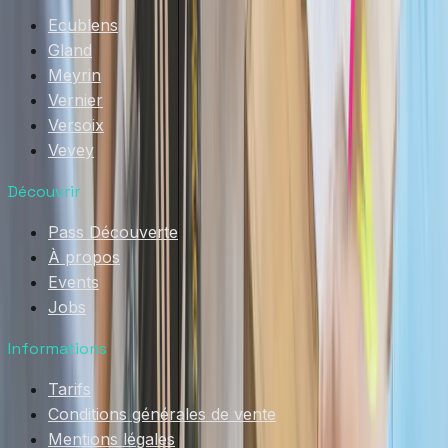
Ecublens
Gland
Meyrin
Vernier
Versoix
Vevey
Découvrir
Pass Découverte
À propos
Events
Jobs
Informations
Tarifs
Conditions générales de vente
Mentions légales