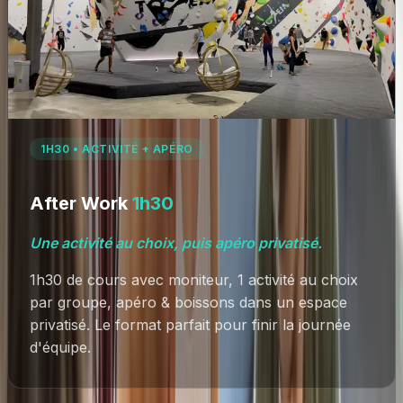
1H30 • ACTIVITÉ + APÉRO
After Work
1h30
Une activité au choix, puis apéro privatisé.
1h30 de cours avec moniteur, 1 activité au choix
par groupe, apéro & boissons dans un espace
privatisé. Le format parfait pour finir la journée
d'équipe.