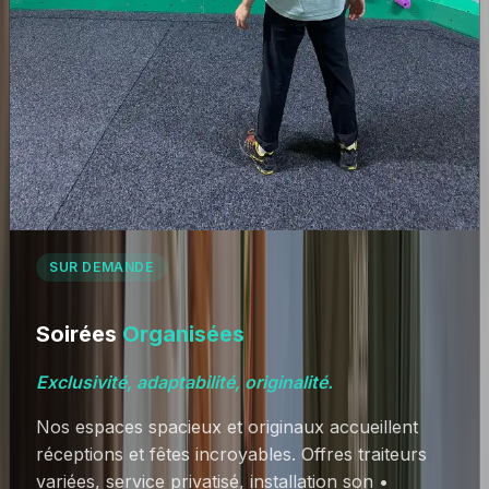
SUR DEMANDE
Soirées
Organisées
Exclusivité, adaptabilité, originalité.
Nos espaces spacieux et originaux accueillent
réceptions et fêtes incroyables. Offres traiteurs
variées, service privatisé, installation son •