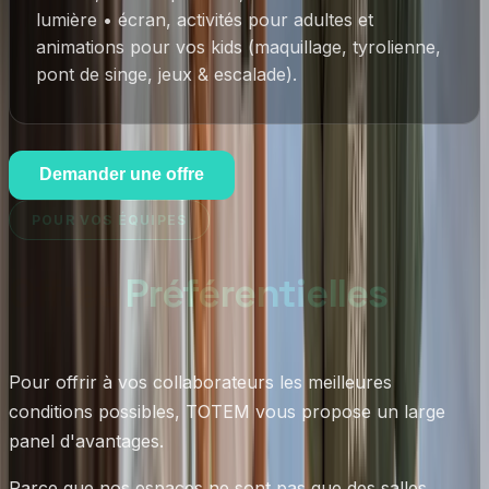
lumière • écran, activités pour adultes et
animations pour vos kids (maquillage, tyrolienne,
pont de singe, jeux & escalade).
Demander une offre
POUR VOS ÉQUIPES
Offres
Préférentielles
.
Pour offrir à vos collaborateurs les meilleures
conditions possibles, TOTEM vous propose un large
panel d'avantages.
Parce que nos espaces ne sont pas que des salles