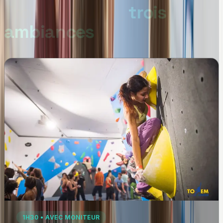
Trois formules,
trois
ambiances
.
1H30 • AVEC MONITEUR