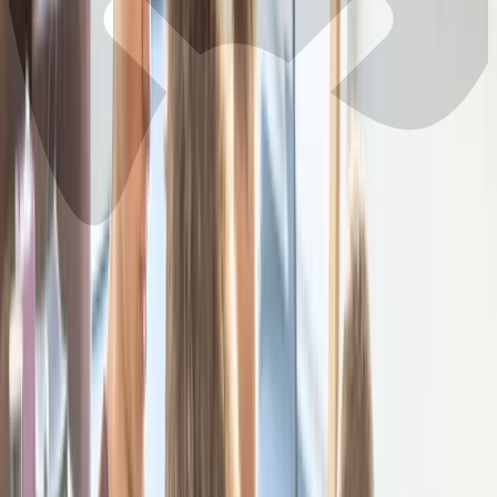
Tarifs
Réserver
Events
🇫🇷
FR