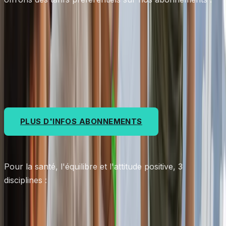
Local
Global
Addict
PLUS D'INFOS ABONNEMENTS
Pour la santé, l'équilibre et l'attitude positive, 3
disciplines :
Escalade