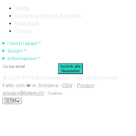
Tariffe
Condizioni generali di vendita
Note legali
Privacy
I nostri spazi
Scopri
Informazioni
Iscriviti alla
Newsletter
© 2026 TOTEM Escalade SA. Tutti i diritti riservati.
·
Fatto con ❤️ in Svizzera
·
CGV
·
Privacy
·
privacy@totem.ch
·
Cookies
🇮🇹
IT