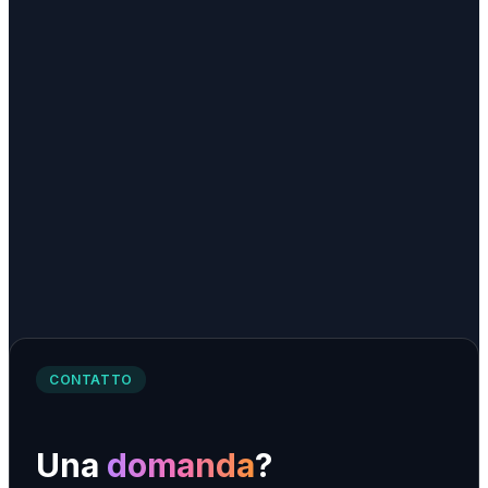
Espace TOTEM situé à Gland (VD), près de Nyon et
Rolle.
★
4.5
· 420 avis
Scopri
→
VD
TOTEM
Vevey
Espace TOTEM situé à Vevey (VD), près de Montreux et
de La Tour-de-Peilz.
★
4.6
· 310 avis
Scopri
→
CONTATTO
Una
domanda
?