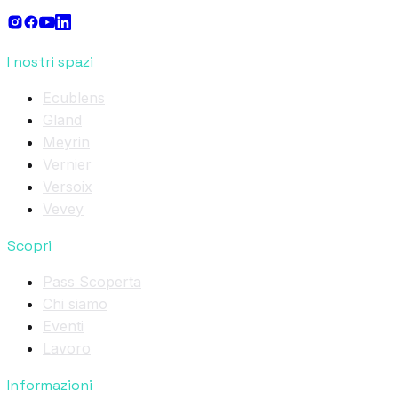
I nostri spazi
Ecublens
Gland
Meyrin
Vernier
Versoix
Vevey
Scopri
Pass Scoperta
Chi siamo
Eventi
Lavoro
Informazioni