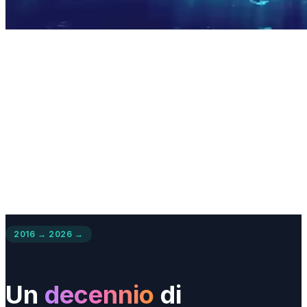
2016 → 2026 →
Un
decennio
di