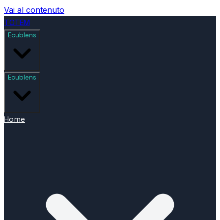
Vai al contenuto
TOTEM
Ecublens
Ecublens
Home