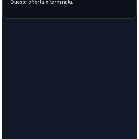
Questa offerta è terminata.
GE
TOTEM
Meyrin
Espace TOTEM situé à Meyrin (GE), près de Genève, du
Grand-Saconnex et du CERN.