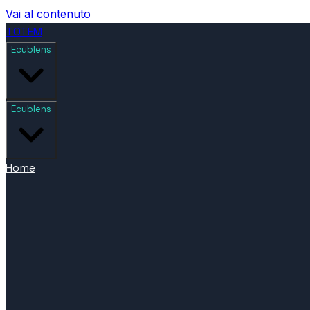
Vai al contenuto
TOTEM
Ecublens
Ecublens
Home