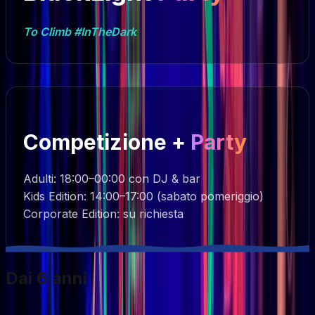
To Climb #InTheDark
Competizione +
Party
Adulti: 18:00–00:00 con DJ & bar
Kids Edition: 14:00–17:00 (sabato pomeriggio)
Corporate Edition: su richiesta
Dai 6 anni