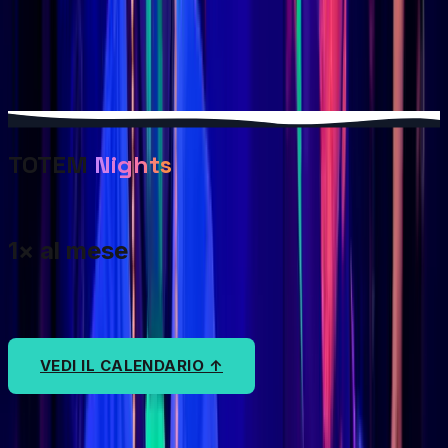
SuperFinale
Climbmania
Il culmine della stagione Climbmania
TOTEM
Nights
1× al mese
VEDI IL CALENDARIO ↑