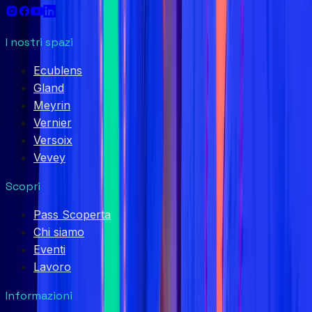
I nostri spazi
Ecublens
Gland
Meyrin
Vernier
Versoix
Vevey
Scopri
Pass Scoperta
Chi siamo
Eventi
Lavoro
Informazioni