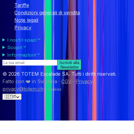
Tariffe
Condizioni generali di vendita
Note legali
Privacy
I nostri spazi
Scopri
Informazioni
Iscriviti alla
Newsletter
© 2026 TOTEM Escalade SA. Tutti i diritti riservati.
·
Fatto con ❤️ in Svizzera
·
CGV
·
Privacy
·
privacy@totem.ch
·
Cookies
🇮🇹
IT