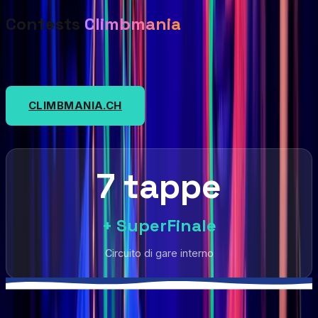
Contests
Climbmania
CLIMBMANIA.CH
7 tappe
+ SuperFinale
Circuito di gare interno