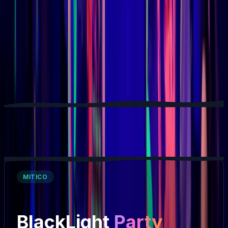
Calendrier
Eventi
MITICO
BlackLight
Party