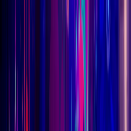
Vai al contenuto
TOTEM
Ecublens
Ecublens
Home