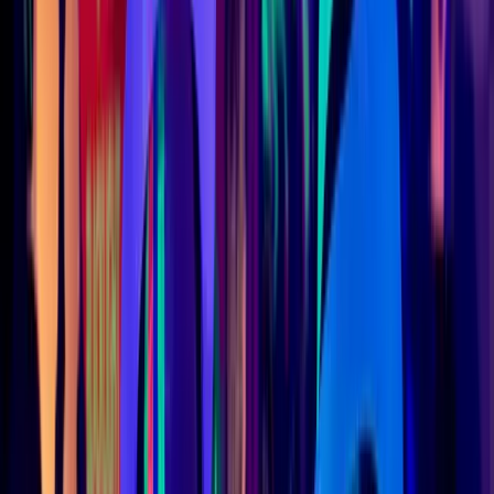
Tariffe
Prenota
Eventi
🇮🇹
IT