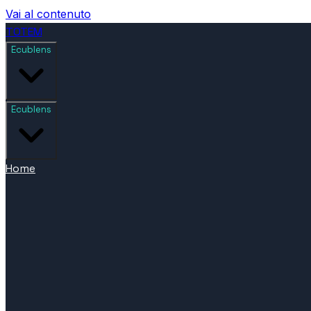
Vai al contenuto
TOTEM
Ecublens
Ecublens
Home