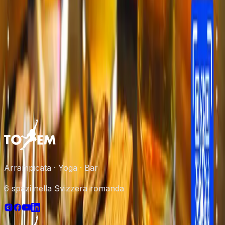
Posso ordinare da asporto?
Quali sono gli orari del bar?
Prenotazione per un compleanno o un gruppo?
Arrampicata · Yoga · Bar
6 spazi nella Svizzera romanda