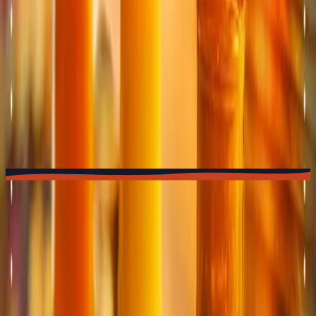
★
4.5
· 420 avis
Vedi il menu
→
VD
TOTEM
Vevey
Espace TOTEM situé à Vevey (VD), près de Montreux et
de La Tour-de-Peilz.
★
4.6
· 310 avis
Vedi il menu
→