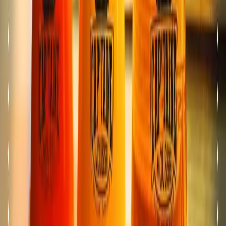
GE
TOTEM
Meyrin
Espace TOTEM situé à Meyrin (GE), près de Genève, du
Grand-Saconnex et du CERN.
★
4.7
· 680 avis
Vedi il menu
→