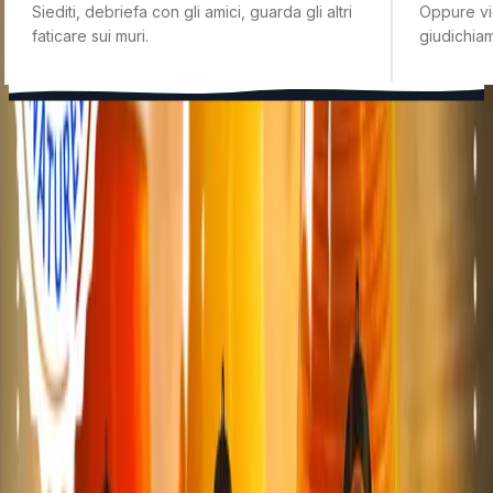
Siediti, debriefa con gli amici, guarda gli altri
Oppure vie
faticare sui muri.
giudichia
COSA SI MANGIA?
Piccoli piatti,
grandi
piaceri.