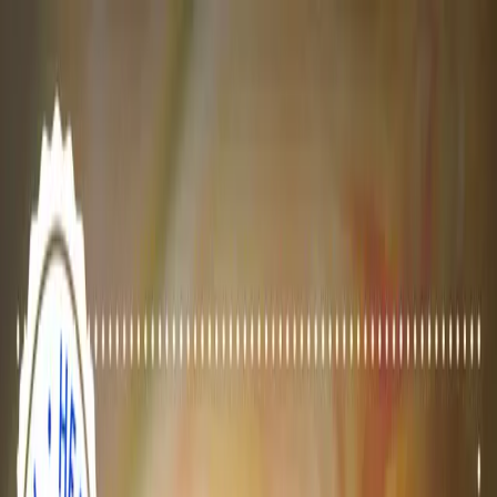
Vai al contenuto
TOTEM
I Nostri Spazi
I Nostri Spazi
Scopri
I Nostri Spazi
Tariffe
Eventi
Chi siamo
Pass scoperta
🇮🇹
IT