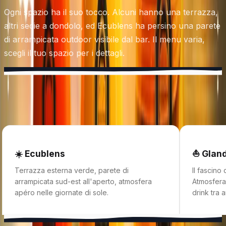
Ogni spazio ha il suo tocco. Alcuni hanno una terrazza,
altri sedie a dondolo, ed Ecublens ha persino una parete
di arrampicata outdoor visibile dal bar. Il menu varia,
scegli il tuo spazio per i dettagli.
Ogni spazio,
la sua vibe.
☀️ Ecublens
⛵ Glan
Terrazza esterna verde, parete di
Il fascino
arrampicata sud-est all'aperto, atmosfera
Atmosfera 
apéro nelle giornate di sole.
drink tra a