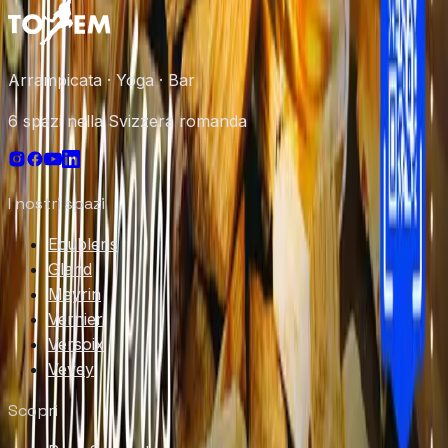
Arrampicata · Yoga · Bar
6 spazi nella Svizzera romanda
I nostri spazi
Ecublens
Gland
Meyrin
Vernier
Versoix
Vevey
Scopri