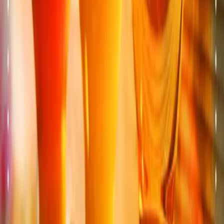
VD
TOTEM
Ecublens
Espace TOTEM situé à Ecublens (VD), près de
Lausanne, Morges, l'EPFL et l'UNIL.
★
4.6
· 850 avis
Vedi il menu
→
VD
TOTEM
Gland
Espace TOTEM situé à Gland (VD), près de Nyon et
Rolle.