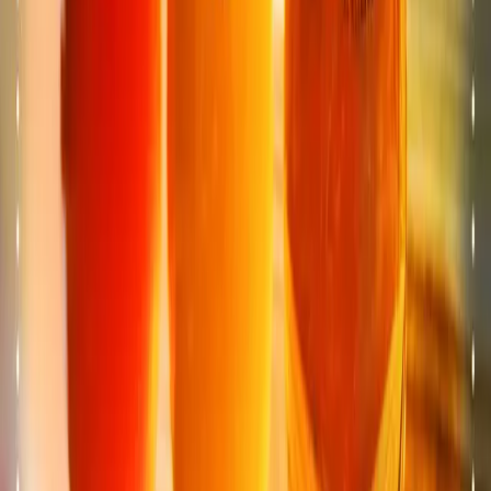
GE
TOTEM
Vernier
Espace TOTEM situé à Vernier (GE), près de Genève,
Meyrin et du Lignon.
★
4.6
· 520 avis
Vedi il menu
→
GE
TOTEM
Versoix
Espace TOTEM situé à Versoix (GE), près de Genève,
Coppet et Bellevue.
★
4.5
· 390 avis
Vedi il menu
→