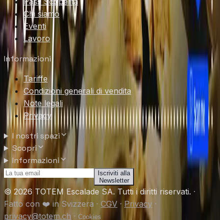
Pass Scoperta
Chi siamo
Eventi
Lavoro
Informazioni
Tariffe
Condizioni generali di vendita
Note legali
Privacy
I nostri spazi
Scopri
Informazioni
Iscriviti alla
Newsletter
© 2026 TOTEM Escalade SA. Tutti i diritti riservati.
·
Fatto con ❤️ in Svizzera
·
CGV
·
Privacy
·
privacy@totem.ch
·
Cookies