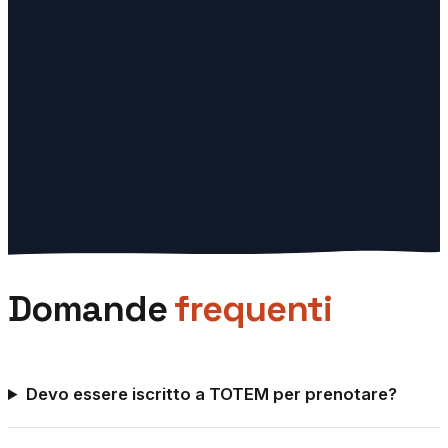
★
4.5
· 420 avis
Vedi il planning
→
VD
TOTEM
Vevey
Espace TOTEM situé à Vevey (VD), près de Montreux et
de La Tour-de-Peilz.
★
4.6
· 310 avis
Vedi il planning
→
Domande
frequenti
Devo essere iscritto a TOTEM per prenotare?