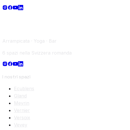
Arrampicata · Yoga · Bar
6 spazi nella Svizzera romanda
I nostri spazi
Ecublens
Gland
Meyrin
Vernier
Versoix
Vevey