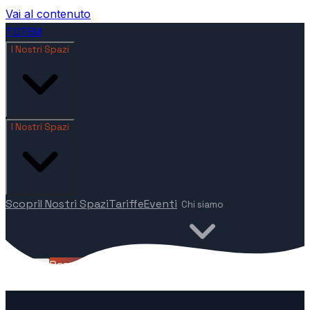
Vai al contenuto
TOTEM
I Nostri Spazi
I Nostri Spazi
Scopri
I Nostri Spazi
Tariffe
Eventi
Chi siamo
Pass scoperta
🇮🇹
IT