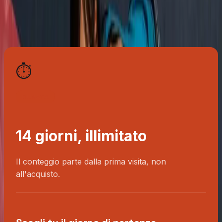
14 giorni · Tutti gli spazi · Tutti i corsi · Adulti · CHF 49.-
⏱️
DURATA
14 giorni, illimitato
Il conteggio parte dalla prima visita, non
all'acquisto.