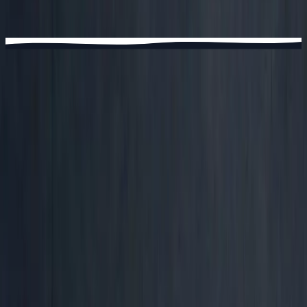
Versoix
Chemin de la Scie 2, 1290 Versoix
CANTON DE VAUD
adults
escalade
yoga
fitness
+
8
Vevey
Vaud, 3
spazi
Avenue Général-Guisan 60, 1800 Vevey
adults
escalade
yoga
fitness
+
8
TOTEM Ecublens
Nel cuore della regione di Losanna, a 5 min dall'EPFL e
dall'UNIL. Pareti di 8m, sala fitness, spazio yoga, e un
bar che serve anche il caffè del mattino.
Scopri TOTEM Ecublens
→
TOTEM Gland
Dove tutto è iniziato nel 2016. Tra Losanna e Ginevra, a