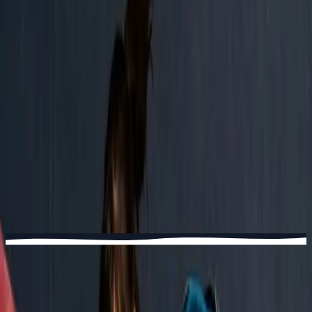
sauna, e un bar perfetto per il debrief dopo la sessione.
Scopri TOTEM Meyrin
→
TOTEM Vernier
Lo spazio TOTEM più grande, oltre 3000 m². L'unico
con un JumpPark trampolino. Sala fitness, yoga, e un
enorme spazio kids.
Scopri TOTEM Vernier
→
TOTEM Versoix
Uno spazio a misura d'uomo in riva al lago. Programmi
kids solidi, bar accogliente, atmosfera da club.
Scopri TOTEM Versoix
→
PER I NOSTRI NUOVI CLIENTI
Il
Pass Scoperta