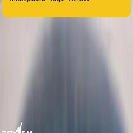
Domande
frequenti
Quanti spazi TOTEM ci sono?
Il mio abbonamento funziona in tutti gli spazi?
Tutti gli spazi offrono le stesse attività?