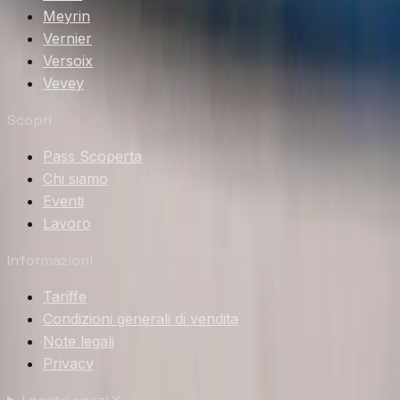
Meyrin
Vernier
Versoix
Vevey
Scopri
Pass Scoperta
Chi siamo
Eventi
Lavoro
Informazioni
Tariffe
Condizioni generali di vendita
Note legali
Privacy