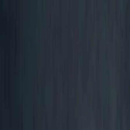
Vai al contenuto
TOTEM
I Nostri Spazi
I Nostri Spazi
Scopri
I Nostri Spazi
Tariffe
Eventi
Chi siamo
Pass scoperta
🇮🇹
IT