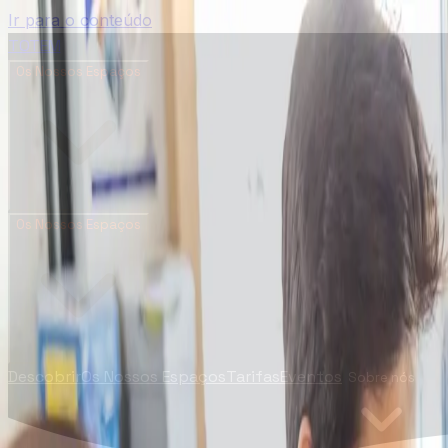
Ir para o conteúdo
TOTEM
Os Nossos Espaços
Os Nossos Espaços
Descobrir
Os Nossos Espaços
Tarifas
Eventos
Sobre nós