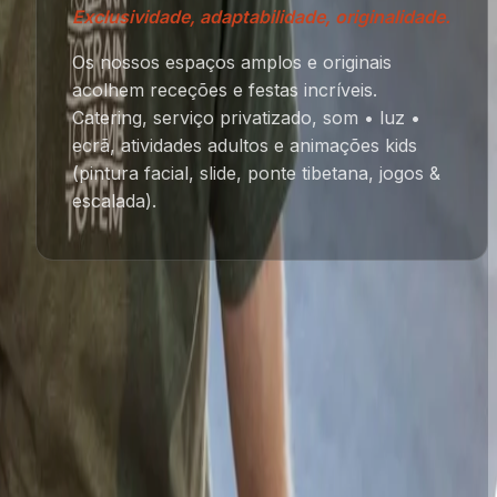
Exclusividade, adaptabilidade, originalidade.
Os nossos espaços amplos e originais
acolhem receções e festas incríveis.
Catering, serviço privatizado, som • luz •
ecrã, atividades adultos e animações kids
(pintura facial, slide, ponte tibetana, jogos &
escalada).