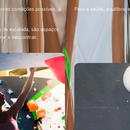
ores condições possíveis, a
Para a saúde, equilíbrio e 
 de escalada, são espaços
Escalada
ar e descontrair.
Yoga
Fitness