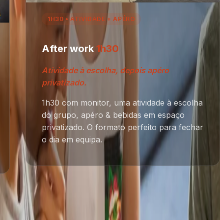
1H30 • ATIVIDADE + APÉRO
After work
1h30
Atividade à escolha, depois apéro
privatizado.
1h30 com monitor, uma atividade à escolha
do grupo, apéro & bebidas em espaço
privatizado. O formato perfeito para fechar
o dia em equipa.