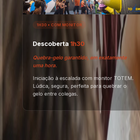
1H30 • COM MONITOR
Descoberta
1h30
Quebra-gelo garantido, em exatamente
uma hora.
Iniciação à escalada com monitor TOTEM.
Lúdica, segura, perfeita para quebrar o
gelo entre colegas.