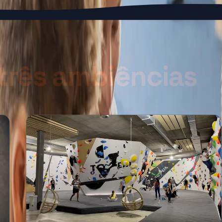
três ambiências
.