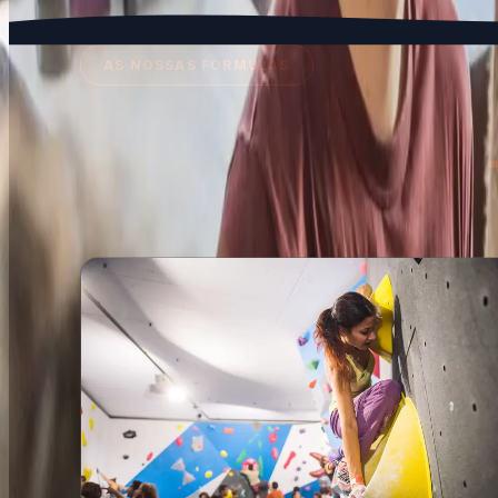
Vernier
Avenue de l'Étang 67, 1219 Vernier
AS NOSSAS FÓRMULAS
adults
escalade
yoga
fitness
+
9
Versoix
Três fórmulas,
Chemin de la Scie 2, 1290 Versoix
adults
escalade
yoga
fitness
+
8
Vevey
Avenue Général-Guisan 60, 1800 Vevey
adults
escalade
yoga
fitness
+
8