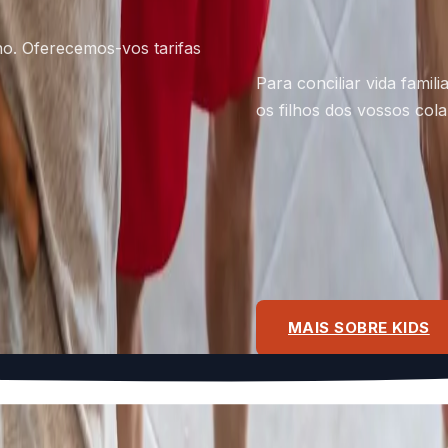
no. Oferecemos-vos tarifas
Para conciliar vida famil
os filhos dos vossos col
Kids TEAM
Camps
MAIS SOBRE KIDS