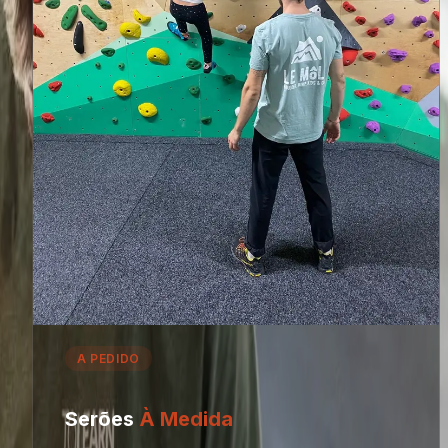
A PEDIDO
Serões
À Medida