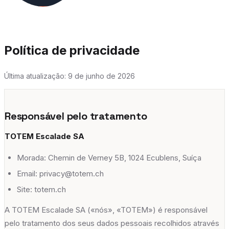
Passe descoberta
🇵🇹
PT
Os Nossos Espaços
Sobre nós
Política de privacidade
Ecublens
A nossa história
Última atualização:
9 de junho de 2026
→
Chemin de Verney 5B, 1024 Ecublens
Empregos @ TOTEM
→
adults
escalade
yoga
fitness
+
8
Responsável pelo tratamento
Gland
TOTEM Escalade SA
Avenue du Mont-Blanc 38, 1196 Gland
Morada: Chemin de Verney 5B, 1024 Ecublens, Suíça
adults
escalade
yoga
kids
+
7
Email: privacy@totem.ch
Meyrin
Site: totem.ch
Rue Emma-Kammacher 5B, Etage A, 1217 Meyrin
A TOTEM Escalade SA («nós», «TOTEM») é responsável
adults
escalade
yoga
fitness
+
8
pelo tratamento dos seus dados pessoais recolhidos através