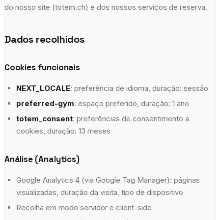
Vernier
do nosso site (totem.ch) e dos nossos serviços de reserva.
Avenue de l'Étang 67, 1219 Vernier
Dados recolhidos
adults
escalade
yoga
fitness
+
9
Versoix
Cookies funcionais
Chemin de la Scie 2, 1290 Versoix
NEXT_LOCALE
: preferência de idioma, duração: sessão
adults
escalade
yoga
fitness
+
8
preferred-gym
: espaço preferido, duração: 1 ano
Vevey
totem_consent
: preferências de consentimento a
Avenue Général-Guisan 60, 1800 Vevey
cookies, duração: 13 meses
adults
escalade
yoga
fitness
+
8
Análise (Analytics)
Google Analytics 4 (via Google Tag Manager): páginas
visualizadas, duração da visita, tipo de dispositivo
Recolha em modo servidor e client-side