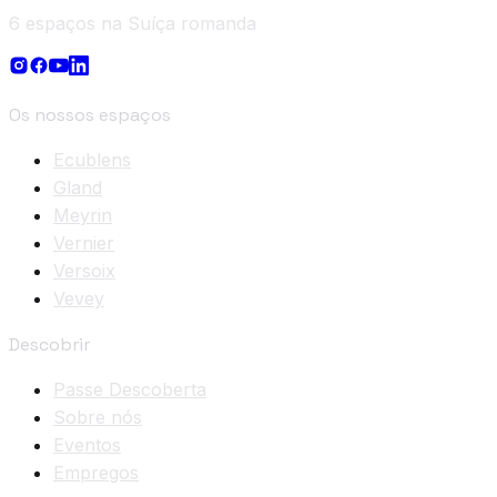
6 espaços na Suíça romanda
Os nossos espaços
Ecublens
Gland
Meyrin
Vernier
Versoix
Vevey
Descobrir
Passe Descoberta
Sobre nós
Eventos
Empregos