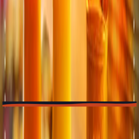
TOTEM
Gland
Espace TOTEM situé à Gland (VD), près de Nyon et
Rolle.
★
4.5
· 420 avis
Ver o menu
→
VD
TOTEM
Vevey
Espace TOTEM situé à Vevey (VD), près de Montreux et
de La Tour-de-Peilz.
★
4.6
· 310 avis
Ver o menu
→