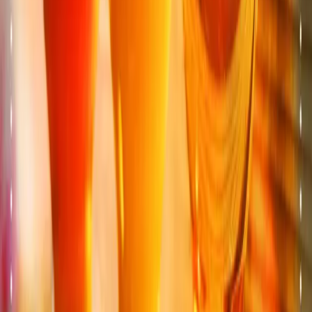
Coppet et Bellevue.
★
4.5
· 390 avis
Ver o menu
→
VD
TOTEM
Ecublens
Espace TOTEM situé à Ecublens (VD), près de
Lausanne, Morges, l'EPFL et l'UNIL.
★
4.6
· 850 avis
Ver o menu
→
VD