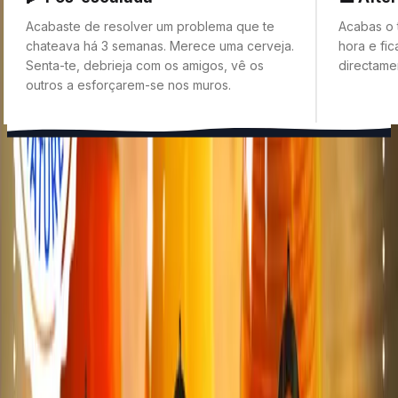
Acabaste de resolver um problema que te
Acabas o 
chateava há 3 semanas. Merece uma cerveja.
hora e fi
Senta-te, debrieja com os amigos, vê os
directame
outros a esforçarem-se nos muros.
O QUE SE COME?
Pratos pequenos,
grandes prazeres.