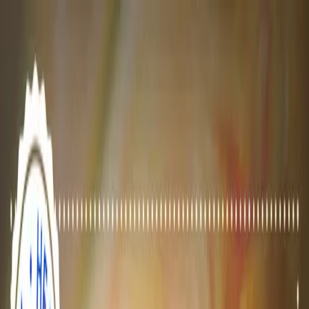
Ir para o conteúdo
TOTEM
Os Nossos Espaços
Os Nossos Espaços
Descobrir
Os Nossos Espaços
Tarifas
Eventos
Sobre nós