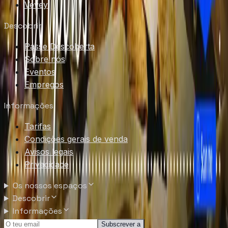
Vevey
Descobrir
Passe Descoberta
Sobre nós
Eventos
Empregos
Informações
Tarifas
Condições gerais de venda
Avisos legais
Privacidade
Os nossos espaços
Descobrir
Informações
Subscrever a