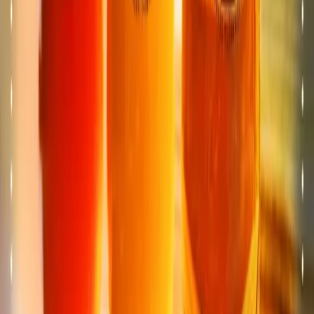
Grand-Saconnex et du CERN.
★
4.7
· 680 avis
Ver o menu
→
GE
TOTEM
Vernier
Espace TOTEM situé à Vernier (GE), près de Genève,
Meyrin et du Lignon.
★
4.6
· 520 avis
Ver o menu
→
GE
TOTEM
Versoix
Espace TOTEM situé à Versoix (GE), près de Genève,