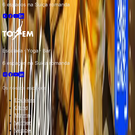
6 espaços na Suíça romanda
Escalada · Yoga · Bar
6 espaços na Suíça romanda
Os nossos espaços
Ecublens
Gland
Meyrin
Vernier
Versoix