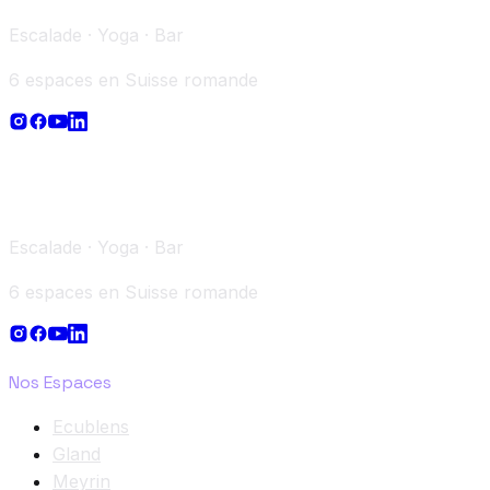
Escalade · Yoga · Bar
6 espaces en Suisse romande
Escalade · Yoga · Bar
6 espaces en Suisse romande
Nos Espaces
Ecublens
Gland
Meyrin