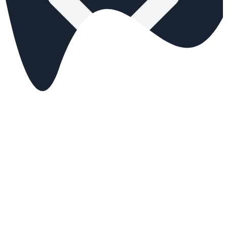
Tarifs
Réserver
Events
🇫🇷
FR