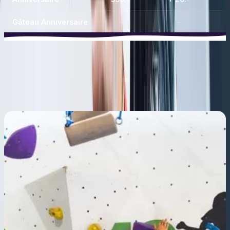
Gâteau Anniversaire
-
-
FORFAIT
Le forfait inclut