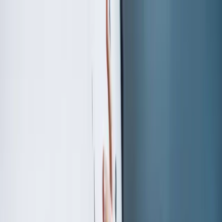
Aller au contenu
TOTEM
Vevey
Vevey
Accueil