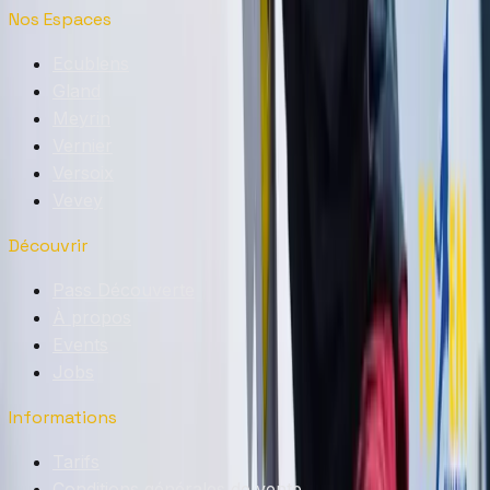
Nos Espaces
Ecublens
Gland
Meyrin
Vernier
Versoix
Vevey
Découvrir
Pass Découverte
À propos
Events
Jobs
Informations
Tarifs
Conditions générales de vente