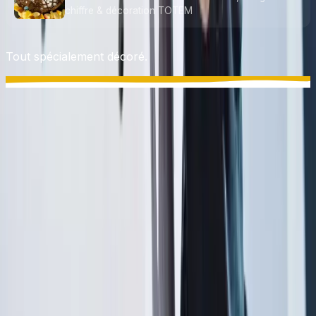
chiffre & décoration TOTEM
Tout spécialement décoré.
À partir de quel âge pour un anniversaire à TOTEM
Vevey ?
Combien d'enfants peut-on inviter ?
Qu'est-ce qui est inclus dans l'anniversaire ?
Combien coûte un anniversaire à TOTEM Vevey ?