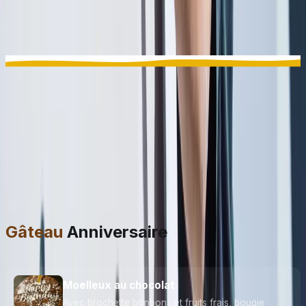
Options
Extra
Nous vous proposons des options en supplément et sur
réservation. Elles peuvent être combinées les unes avec
les autres :
Gâteau
Anniversaire
Moelleux au chocolat
Avec brochette bonbons et fruits frais, bougie