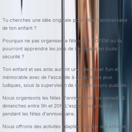
Tu cherches une idée originale pour fêter l'anniversaire
de ton enfant ?
Pourquoi ne pas organiser la fête chez TOTEM où ils
pourront apprendre les joies de l'escalade en toute
sécurité ?
Ton enfant et ses amis auront une fête super fun et
mémorable avec de l'escalade à gogo et des jeux
ludiques, sous la supervision de nos moniteurs qualifiés.
Nous organisons les fêtes d'anniversaire les samedis &
dimanches entre 9h et 20h. L'espace est privatisé
pendant les fêtes d'anniversaire.
Nous offrons des activités adaptées à l'âge des enfants