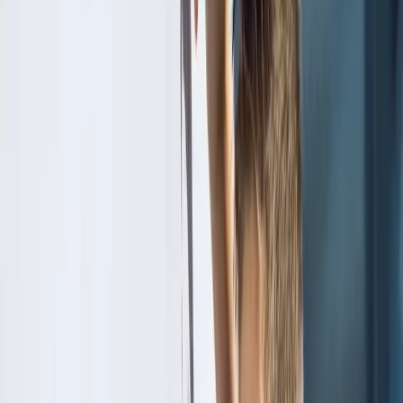
Tarifs
Réserver
Events
🇫🇷
FR