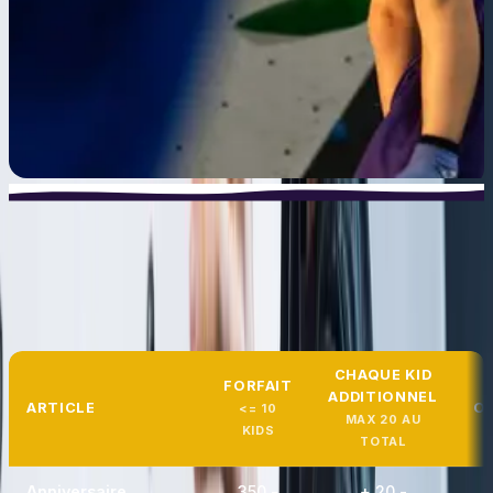
TARIFS
Tarifs anniversaire
CHAQUE KID
FORFAIT
ADDITIONNEL
ARTICLE
O
<= 10
MAX 20 AU
KIDS
TOTAL
Anniversaire
350.-
+ 20.-