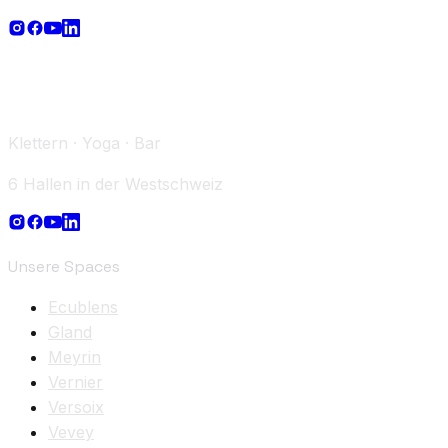
Klettern · Yoga · Bar
6 Hallen in der Westschweiz
Unsere Spaces
Ecublens
Gland
Meyrin
Vernier
Versoix
Vevey