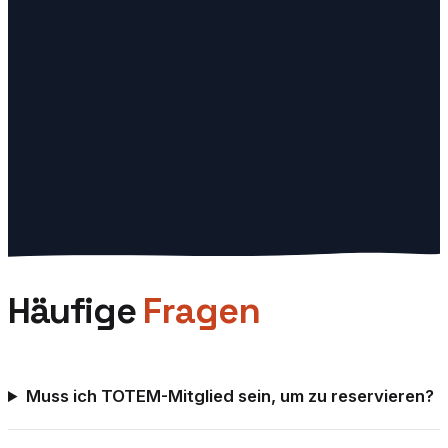
★
4.5
· 420 avis
Plan ansehen
→
VD
TOTEM
Vevey
Espace TOTEM situé à Vevey (VD), près de Montreux et
de La Tour-de-Peilz.
★
4.6
· 310 avis
Plan ansehen
→
Häufige
Fragen
Muss ich TOTEM-Mitglied sein, um zu reservieren?