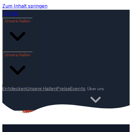
Zum Inhalt springen
TOTEM
Unsere Hallen
Unsere Hallen
Entdecken
Unsere Hallen
Preise
Events
Über uns
Schnupperpass
🇩🇪
DE