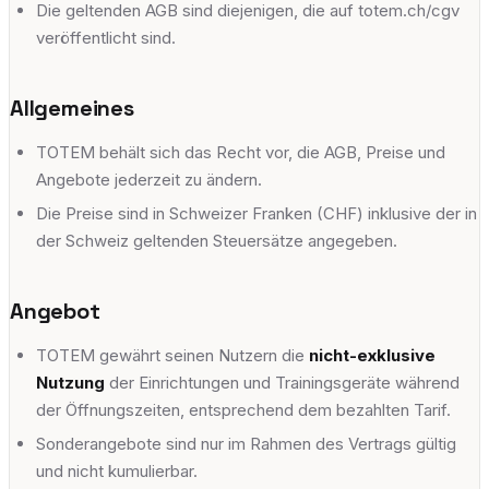
Die geltenden AGB sind diejenigen, die auf totem.ch/cgv
Versoix
veröffentlicht sind.
Chemin de la Scie 2, 1290 Versoix
Allgemeines
adults
escalade
yoga
fitness
+
8
Vevey
TOTEM behält sich das Recht vor, die AGB, Preise und
Angebote jederzeit zu ändern.
Avenue Général-Guisan 60, 1800 Vevey
Die Preise sind in Schweizer Franken (CHF) inklusive der in
adults
escalade
yoga
fitness
+
8
der Schweiz geltenden Steuersätze angegeben.
Angebot
TOTEM gewährt seinen Nutzern die
nicht-exklusive
Nutzung
der Einrichtungen und Trainingsgeräte während
der Öffnungszeiten, entsprechend dem bezahlten Tarif.
Sonderangebote sind nur im Rahmen des Vertrags gültig
und nicht kumulierbar.