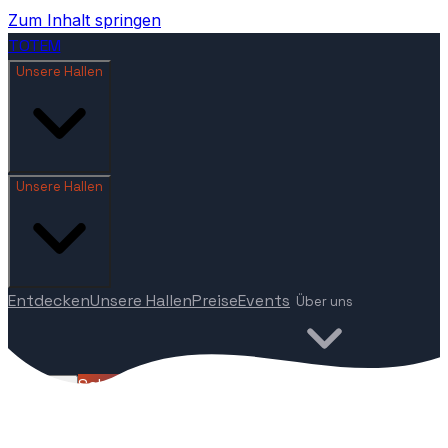
Zum Inhalt springen
TOTEM
Unsere Hallen
Unsere Hallen
Entdecken
Unsere Hallen
Preise
Events
Über uns
Schnupperpass
🇩🇪
DE