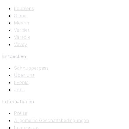
Ecublens
Gland
Meyrin
Vernier
Versoix
Vevey
Entdecken
Schnupperpass
Über uns
Events
Jobs
Informationen
Preise
Allgemeine Geschäftsbedingungen
Impressum