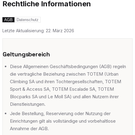
Unsere Hallen
Über uns
Rechtliche Informationen
Ecublens
Unsere Geschichte
AGB
Datenschutz
→
Chemin de Verney 5B, 1024 Ecublens
Jobs @ TOTEM
Letzte Aktualisierung:
22. März 2026
→
adults
escalade
yoga
fitness
+
8
Gland
Geltungsbereich
Avenue du Mont-Blanc 38, 1196 Gland
Diese Allgemeinen Geschäftsbedingungen (AGB) regeln
adults
escalade
yoga
kids
+
7
die vertragliche Beziehung zwischen TOTEM (Urban
Meyrin
Climbing SA und ihren Tochtergesellschaften, TOTEM
Sport & Access SA, TOTEM Escalade SA, TOTEM
Rue Emma-Kammacher 5B, Etage A, 1217 Meyrin
Blocparks SA und Le Moll SA) und allen Nutzern ihrer
adults
escalade
yoga
fitness
+
8
Dienstleistungen.
Vernier
Jede Bestellung, Reservierung oder Nutzung der
Einrichtungen gilt als vollständige und vorbehaltlose
Avenue de l'Étang 67, 1219 Vernier
Annahme der AGB.
adults
escalade
yoga
fitness
+
9