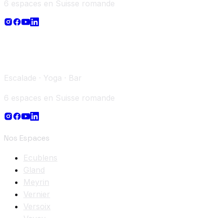
6 espaces en Suisse romande
Escalade · Yoga · Bar
6 espaces en Suisse romande
Nos Espaces
Ecublens
Gland
Meyrin
Vernier
Versoix