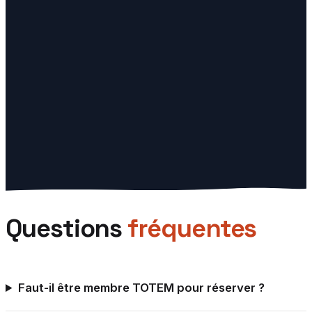
Rolle.
★
4.5
· 420 avis
Voir le planning
→
VD
TOTEM
Vevey
Espace TOTEM situé à Vevey (VD), près de Montreux et
de La Tour-de-Peilz.
★
4.6
· 310 avis
Voir le planning
→
Questions
fréquentes
Faut-il être membre TOTEM pour réserver ?