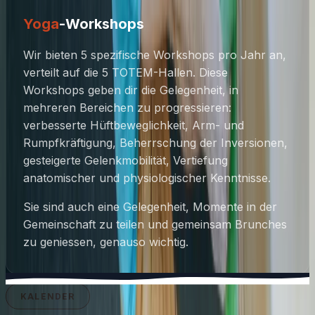
Yoga
-Workshops
Wir bieten 5 spezifische Workshops pro Jahr an,
verteilt auf die 5 TOTEM-Hallen. Diese
Workshops geben dir die Gelegenheit, in
mehreren Bereichen zu progressieren:
verbesserte Hüftbeweglichkeit, Arm- und
Rumpfkräftigung, Beherrschung der Inversionen,
gesteigerte Gelenkmobilität, Vertiefung
anatomischer und physiologischer Kenntnisse.
Sie sind auch eine Gelegenheit, Momente in der
Gemeinschaft zu teilen und gemeinsam Brunches
zu geniessen, genauso wichtig.
KALENDER