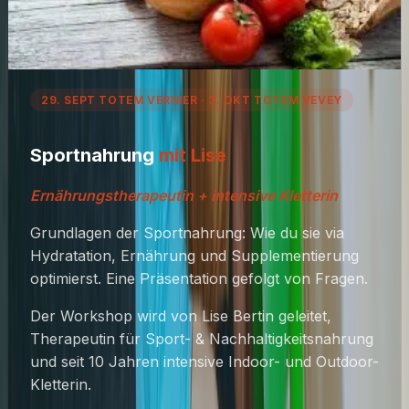
29. SEPT TOTEM VERNIER · 3. OKT TOTEM VEVEY
Sportnahrung
mit Lise
Ernährungstherapeutin + intensive Kletterin
Grundlagen der Sportnahrung: Wie du sie via
Hydratation, Ernährung und Supplementierung
optimierst. Eine Präsentation gefolgt von Fragen.
Der Workshop wird von Lise Bertin geleitet,
Therapeutin für Sport- & Nachhaltigkeitsnahrung
und seit 10 Jahren intensive Indoor- und Outdoor-
Kletterin.