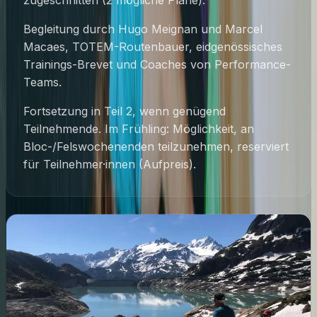
zugeschnitten (2 mögliche Pläne).
Begleitung durch Hugo Meignan und Marcel
Macaes, TOTEM-Routenbauer, eidgenössisches
Trainings-Brevet und Coaches von Performance-
Teams.
Fortsetzung in Teil 2, wenn genügend
Teilnehmende. Im Frühling: Möglichkeit, an
Bloc-/Felswochenenden teilzunehmen, reserviert
für Teilnehmer·innen (Aufpreis).