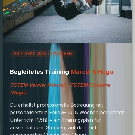
AB 7. SEPT 2026 · 8 WOCHEN
Begleitetes Training
Marcel & Hugo
TOTEM Vernier (Marcel) · TOTEM Ecublens
(Hugo)
Du erhältst professionelle Betreuung mit
personalisiertem Follow-up: 8 Wochen begleiteter
Unterricht (1.5h) + ein Trainingsplan für
ausserhalb der Stunden, auf dein Ziel