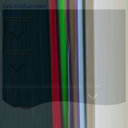
Zum Inhalt springen
TOTEM
Unsere Hallen
Unsere Hallen
Entdecken
Unsere Hallen
Preise
Events
Über uns
Schnupperpass
🇩🇪
DE