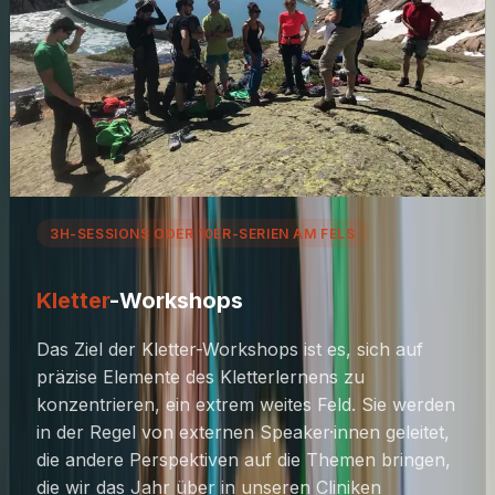
3H-SESSIONS ODER 10ER-SERIEN AM FELS
Kletter
-Workshops
Das Ziel der Kletter-Workshops ist es, sich auf
präzise Elemente des Kletterlernens zu
konzentrieren, ein extrem weites Feld. Sie werden
in der Regel von externen Speaker·innen geleitet,
die andere Perspektiven auf die Themen bringen,
die wir das Jahr über in unseren Cliniken